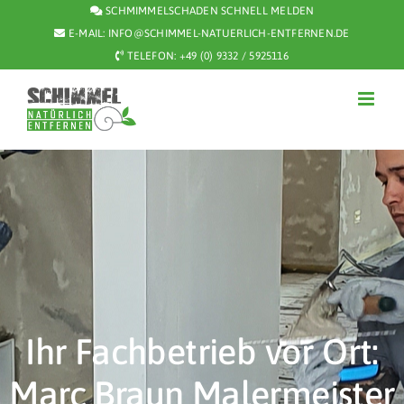
Zum
SCHMIMMELSCHADEN SCHNELL MELDEN
Inhalt
E-MAIL:
INFO@SCHIMMEL-NATUERLICH-ENTFERNEN.DE
TELEFON:
+49 (0) 9332 / 5925116
springen
Ihr Fachbetrieb vor Ort:
Marc Braun Malermeister